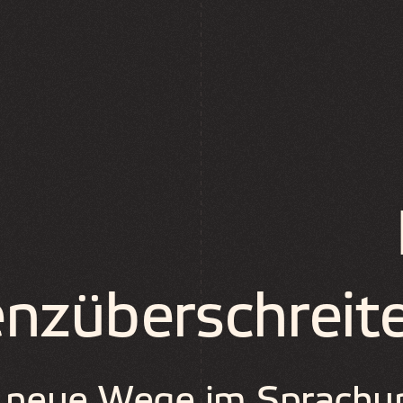
enzüberschreit
neue Wege im Sprachunt